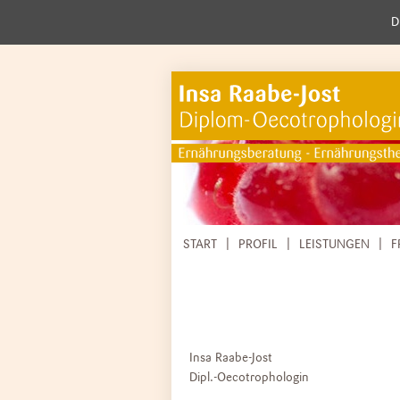
D
NAVIGATION
START
PROFIL
LEISTUNGEN
F
ÜBERSPRINGEN
Insa Raabe-Jost
Dipl.-Oecotrophologin