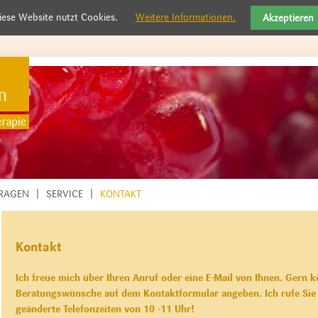
iese Website nutzt Cookies.
Weitere Informationen.
Akzeptieren
RAGEN
SERVICE
KONTAKT
Kontakt
Ich freue mich über Ihren Anruf oder eine E-Mail von Ihnen. Gern k
Beratungswünsche auf dem Kontaktformular angeben. Ich rufe Sie
geänderte Telefonzeiten von 10 -11 Uhr!