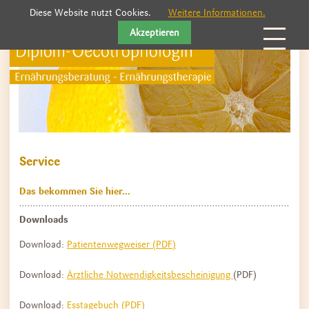
Diese Website nutzt Cookies.
Weitere Informationen.
Akzeptieren
Service
Das bekommen Sie hier...
Downloads
Download:
Patientenwegweiser (PDF)
Download:
Ärztliche Notwendigkeitsbescheinigung
(PDF)
Download:
Esstagebuch (PDF)